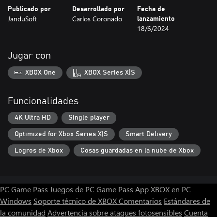
Publicado por
Desarrollado por
Fecha de
JanduSoft
Carlos Coronado
lanzamiento
18/6/2024
Jugar con
XBOX One
XBOX Series X|S
Funcionalidades
4K Ultra HD
Single player
Optimized for Xbox Series X|S
Smart Delivery
Logros de Xbox
Cosas guardadas en la nube de Xbox
PC Game Pass
Juegos de PC Game Pass
App XBOX en PC
Windows
Soporte técnico de XBOX
Comentarios
Estándares de
la comunidad
Advertencia sobre ataques fotosensibles
Cuenta