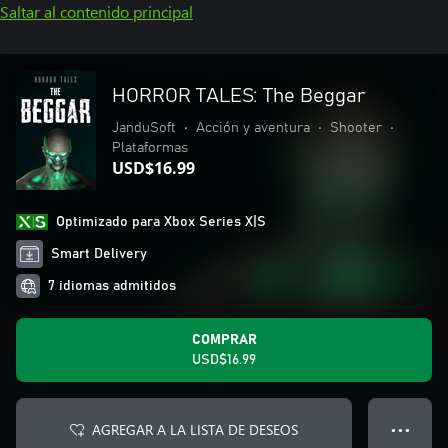
Saltar al contenido principal
HORROR TALES: The Beggar
JanduSoft
•
Acción y aventura
•
Shooter
•
Plataformas
USD$16.99
Optimizado para Xbox Series X|S
Smart Delivery
7 idiomas admitidos
COMPRAR
USD$16.99
AGREGAR A LA LISTA DE DESEOS
● ● ●