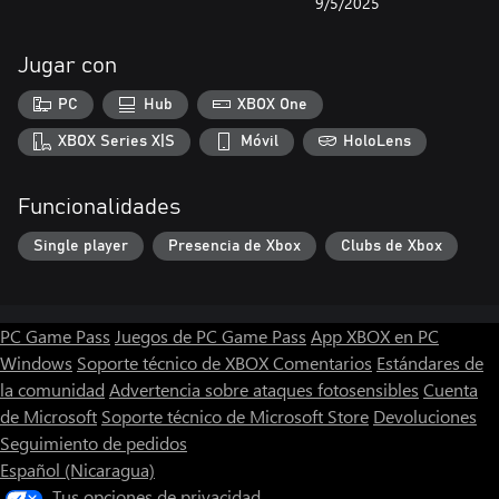
9/5/2025
Jugar con
PC
Hub
XBOX One
XBOX Series X|S
Móvil
HoloLens
Funcionalidades
Single player
Presencia de Xbox
Clubs de Xbox
PC Game Pass
Juegos de PC Game Pass
App XBOX en PC
Windows
Soporte técnico de XBOX
Comentarios
Estándares de
la comunidad
Advertencia sobre ataques fotosensibles
Cuenta
de Microsoft
Soporte técnico de Microsoft Store
Devoluciones
Seguimiento de pedidos
Español (Nicaragua)
Tus opciones de privacidad