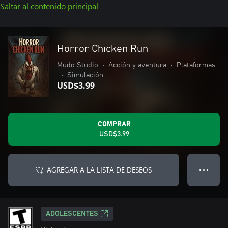
Saltar al contenido principal
Horror Chicken Run
Mudo Studio
•
Acción y aventura
•
Plataformas
•
Simulación
USD$3.99
COMPRAR
USD$3.99
AGREGAR A LA LISTA DE DESEOS
● ● ●
ADOLESCENTES