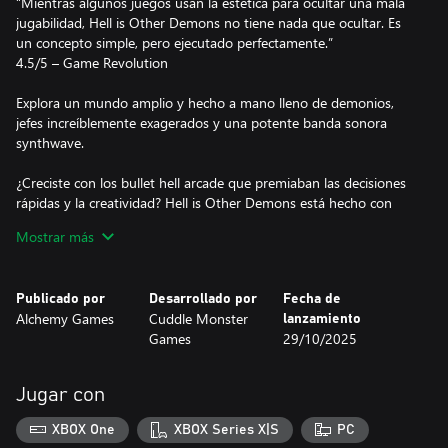
“Mientras algunos juegos usan la estética para ocultar una mala
jugabilidad, Hell is Other Demons no tiene nada que ocultar. Es
un concepto simple, pero ejecutado perfectamente.”
4.5/5 – Game Revolution
Explora un mundo amplio y hecho a mano lleno de demonios,
jefes increíblemente exagerados y una potente banda sonora
synthwave.
¿Creciste con los bullet hell arcade que premiaban las decisiones
rápidas y la creatividad? Hell is Other Demons está hecho con
mecánicas pulidas y un estilo audaz e inolvidable.
Mostrar más
Características:
Publicado por
Desarrollado por
Fecha de
Shooter retro tipo Bullet Hell – Combates rápidos, justos y
Alchemy Games
Cuddle Monster
lanzamiento
desafiantes que premian la práctica y la creatividad.
Games
29/10/2025
Una campaña a través del infierno – Explora un mundo extenso
lleno de miles de demonios y jefes exageradamente épicos.
Jugar con
Modo Arcade – Los fanáticos de los clásicos juegos de
XBOX One
XBOX Series X|S
PC
puntuación alta encontrarán un hogar acogedor en este modo,