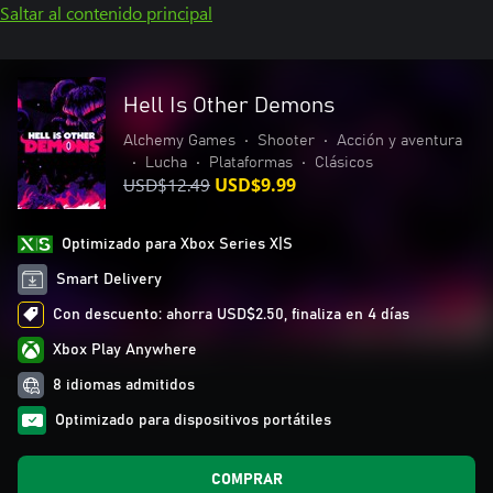
Saltar al contenido principal
Hell Is Other Demons
Alchemy Games
•
Shooter
•
Acción y aventura
•
Lucha
•
Plataformas
•
Clásicos
USD$12.49
USD$9.99
Optimizado para Xbox Series X|S
Smart Delivery
Con descuento: ahorra USD$2.50, finaliza en 4 días
Xbox Play Anywhere
8 idiomas admitidos
Optimizado para dispositivos portátiles
COMPRAR