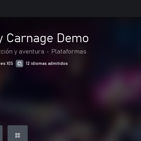
ly Carnage Demo
ción y aventura
•
Plataformas
ies X|S
12 idiomas admitidos