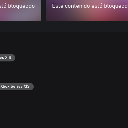
stá bloqueado
Este contenido está bloquea
es X|S
 Xbox Series X|S