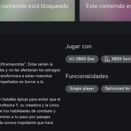
 contenido está bloqueado
Este contenido e
Jugar con
XBOX One
XBOX Seri
ltramascotas". Estas serían la
s y no les afectarían los estragos
ransformara a estas mascotas
Funcionalidades
 empeñados en borrar a la
Single player
Optimized for
atallas épicas para evitar que el
profesora Y, su creadora y la única
e tus habilidades de combate y
entres a tu paso por paisajes
nda sonora trepidante que hará