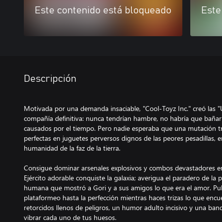
Este contenido está bloqueado
Este
Descripción
Motivada por una demanda insaciable, "Cool-Toyz Inc." creó las "U
compañía definitiva: nunca tendrían hambre, no habría que bañarla
causados por el tiempo. Pero nadie esperaba que una mutación t
perfectas en juguetes perversos dignos de las peores pesadillas,
humanidad de la faz de la tierra.
Consigue dominar arsenales explosivos y combos devastadores en b
Ejército adorable conquiste la galaxia; averigua el paradero de la 
humana que mostró a Gori y a sus amigos lo que era el amor. Pul
plataformeo hasta la perfección mientras haces trizas lo que encu
retorcidos llenos de peligros, un humor adulto incisivo y una ba
vibrar cada uno de tus huesos.