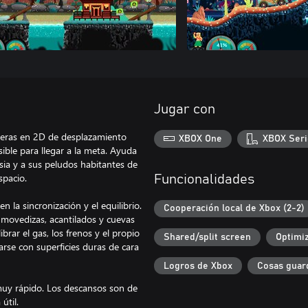
Jugar con
rreras en 2D de desplazamiento
XBOX One
XBOX Seri
sible para llegar a la meta. Ayuda
ia y a sus peludos habitantes de
spacio.
Funcionalidades
n la sincronización y el equilibrio.
Cooperación local de Xbox (2-2)
s movedizas, acantilados y cuevas
brar el gas, los frenos y el propio
Shared/split screen
Optimiz
rse con superficies duras de cara
Logros de Xbox
Cosas guar
muy rápido. Los descansos son de
útil.