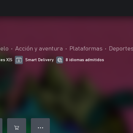
uelo
•
Acción y aventura
•
Plataformas
•
Deporte
ies X|S
Smart Delivery
8 idiomas admitidos
● ● ●