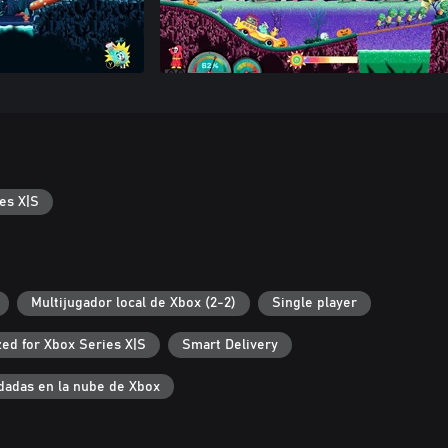
es X|S
Multijugador local de Xbox (2-2)
Single player
ed for Xbox Series X|S
Smart Delivery
dadas en la nube de Xbox