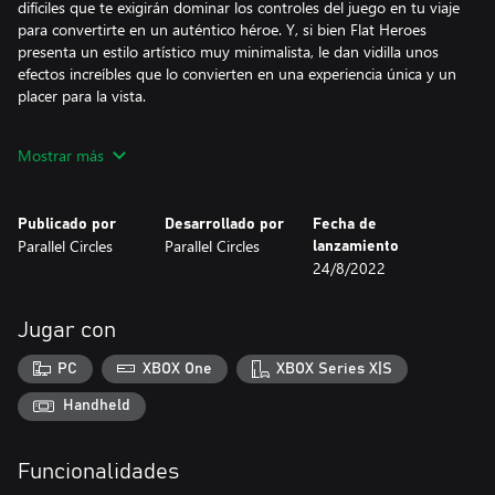
difíciles que te exigirán dominar los controles del juego en tu viaje
para convertirte en un auténtico héroe. Y, si bien Flat Heroes
presenta un estilo artístico muy minimalista, le dan vidilla unos
efectos increíbles que lo convierten en una experiencia única y un
placer para la vista.
¿Te has atascado en la campaña o quieres sobrevivir durante más
Mostrar más
tiempo en los modos de desafíos? ¿Es demasiado intenso para
jugarlo en solitario? Deja que tus amigos se unan a la fiesta. ¡ Flat
Heroes es la experiencia perfecta de cooperativo desde el sofá!
Publicado por
Desarrollado por
Fecha de
¡Invita a unos amigos, pide unas pizzas y superad los desafíos
Parallel Circles
Parallel Circles
lanzamiento
juntos!
24/8/2022
Jugar con
PC
XBOX One
XBOX Series X|S
Handheld
Funcionalidades