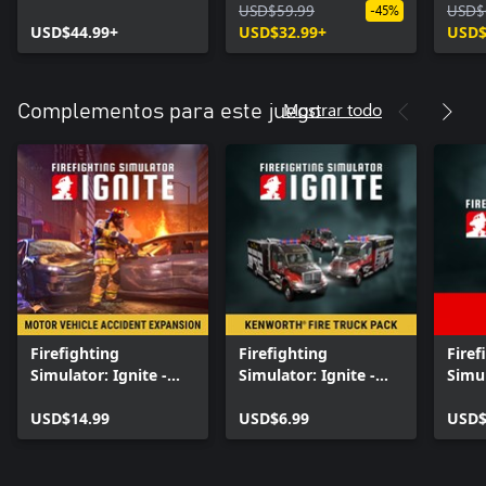
Vehicle Rescue
Police
USD$59.99
Cons
USD$
-45%
Edition
USD$44.99+
USD$32.99+
USD$
Mostrar todo
Complementos para este juego
Firefighting
Firefighting
Firef
Simulator: Ignite -
Simulator: Ignite -
Simul
Motor Vehicle
Kenworth® Fire Truck
Year
Accident Expansion
USD$14.99
Pack
USD$6.99
USD$