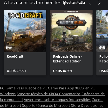
Mostrar todo
A los usuarios también les gusta esto
RoadCraft
Railroads Online -
Polic
Extended Edition
Patro
USD$39.99+
USD$34.99+
USD$
PC Game Pass
Juegos de PC Game Pass
App XBOX en PC
Windows
Soporte técnico de XBOX
Comentarios
Estándares de
la comunidad
Advertencia sobre ataques fotosensibles
Cuenta
de Microsoft
Soporte técnico de Microsoft Store
Devoluciones