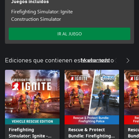
Juegos incluidos
Firefighting Simulator: Ignite
Construction Simulator
IR AL JUEGO
Mostrar todo
Ediciones que contienen este elemento
Firefighting
Rescue & Protect
Resc
Simulator: Ignite -
Bundle: Firefighting
Bundl