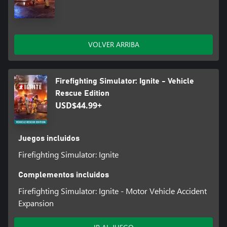
PARQUE DE BOMBEROS: el lugar donde aprender técnicas y
escoger la próxima misión de emergencia
SIMULACIÓN: simulaciones de fuego, calor, agua y humo
realistas gracias a las físicas de Unreal Engine 5
MODS PARA CONSOLA: descarga y juega contenido nuevo en
VOLVER ARRIBA
Mod.io
Firefighting Simulator: Ignite - Vehicle
Rescue Edition
USD$44.99+
Juegos incluidos
Firefighting Simulator: Ignite
Complementos incluidos
Firefighting Simulator: Ignite - Motor Vehicle Accident
Expansion