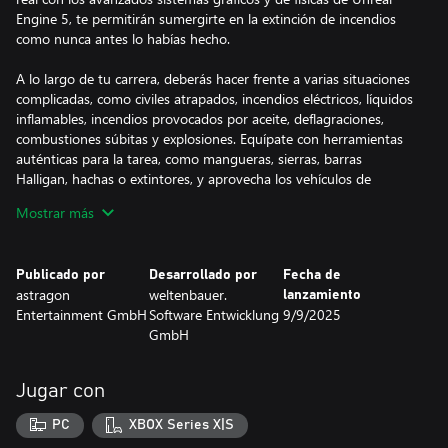
Engine 5, te permitirán sumergirte en la extinción de incendios
como nunca antes lo habías hecho.
A lo largo de tu carrera, deberás hacer frente a varias situaciones
complicadas, como civiles atrapados, incendios eléctricos, líquidos
inflamables, incendios provocados por aceite, deflagraciones,
combustiones súbitas y explosiones. Equípate con herramientas
auténticas para la tarea, como mangueras, sierras, barras
Halligan, hachas o extintores, y aprovecha los vehículos de
bomberos y los camiones con escaleras fielmente recreados. Usa
Mostrar más
la lógica y emplea métodos precisos para apagar las llamas. En
cada misión se deberán aplicar estrategias reales de extinción de
incendios, como ventilar para reducir la propagación del fuego,
Publicado por
Desarrollado por
Fecha de
enfriar objetos sobrecalentados, usar la sierra con los obstáculos,
astragon
weltenbauer.
lanzamiento
reducir las corrientes de aire y seleccionar el agente extintor
Entertainment GmbH
Software Entwicklung
9/9/2025
adecuado. Mantente siempre alerta a las señales que indican un
GmbH
peligro inminente, como el humo impenetrable que se abre paso
a través de puertas cerradas, lo que puede resultar en una
auténtica catástrofe.
Jugar con
Pero no te preocupes, aprenderás cómo extinguir llamas y cómo
PC
XBOX Series X|S
usar adecuadamente las herramientas en el parque de bomberos,