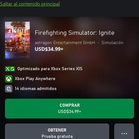
Saltar al contenido principal
Firefighting Simulator: Ignite
astragon Entertainment GmbH
•
Simulación
USD$34.99+
Optimizado para Xbox Series X|S
Xbox Play Anywhere
14 idiomas admitidos
COMPRAR
USD$34.99+
OBTENER
● ● ●
Prueba gratuita