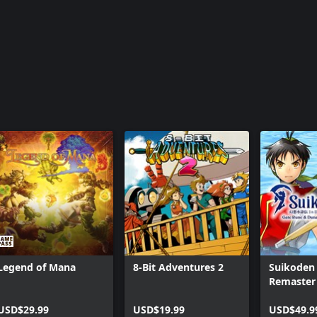
Legend of Mana
8-Bit Adventures 2
Suikoden 
Remaster
and Duna
USD$29.99
USD$19.99
Unificati
USD$49.9