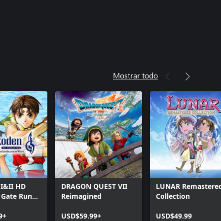
Mostrar todo
I&II HD
DRAGON QUEST VII
LUNAR Remastere
 Gate Rune
Reimagined
Collection
n
on Wars
9+
USD$59.99+
USD$49.99