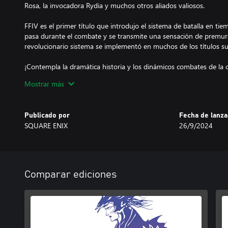
Rosa, la invocadora Rydia y muchos otros aliados valiosos.
FFIV es el primer título que introdujo el sistema de batalla en t
pasa durante el combate y se transmite una sensación de premura. 
revolucionario sistema se implementó en muchos de los títulos suc
¡Contempla la dramática historia y los dinámicos combates de la
FANTASY!
Mostrar más
---------------------------------------------
Publicado por
Fecha de lanz
■ ¡Vuelve a cobrar vida con nuevos gráficos y sonidos!
SQUARE ENIX
26/9/2024
・Una actualización general de los gráficos pixelados en 2D, inclu
personajes diseñados con píxeles por Kazuko Shibuya, la artista or
・Una banda sonora renovada con un estilo fiel a FINAL FANTASY, 
compositor original Nobuo Uematsu.
Comparar ediciones
■ ¡Jugabilidad mejorada!
・Incluye una IU modernizada, opciones de combate automático 
・Cambia la banda sonora de la nueva versión, creada para la rema
original, que captura el sonido de la época.
・Ahora es posible alternar entre diferentes fuentes, incluida la 