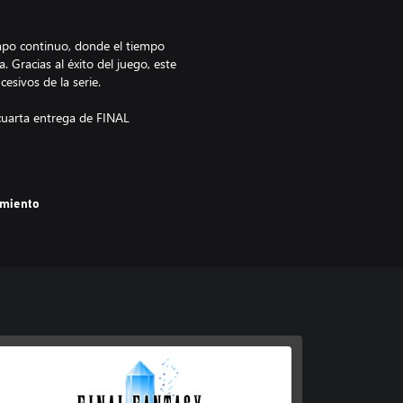
iempo continuo, donde el tiempo
Gracias al éxito del juego, este
esivos de la serie.
 cuarta entrega de FINAL
amiento
yendo los inconfundibles
iginal y colaboradora actual.
bajo la supervisión del
y más.
sterización pixelada, a la versión
fuente predeterminada y una fuente