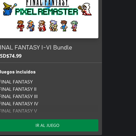
o: esto incluye desactivar los
 obtenida entre 0 y 4.
iario, la Galería y el Reproductor
TASY IV, publicado en 1991. Es
on respecto a otras versiones
INAL FANTASY I-VI Bundle
SD$74.99
Juegos incluidos
FINAL FANTASY
FINAL FANTASY II
FINAL FANTASY III
FINAL FANTASY IV
FINAL FANTASY V
FINAL FANTASY VI
IR AL JUEGO