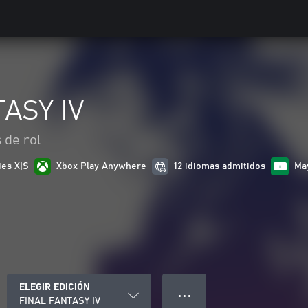
ASY IV
 de rol
ies X|S
Xbox Play Anywhere
12 idiomas admitidos
Ma
ELEGIR EDICIÓN
● ● ●
FINAL FANTASY IV