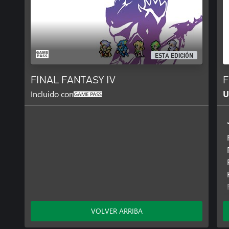
pixelada basada en el ambiente del juego original.
・Nuevas funciones adicionales para expandir las opciones del jueg
encuentros aleatorios y ajustar los multiplicadores de experiencia
・Ahonda en el mundo del juego con los contenidos extras del Best
musical.
ESTA EDICIÓN
*Esta remasterización está basada en el título original FINAL FAN
posible que las características y/o el contenido de juego varíen c
FINAL FANTASY IV
F
lanzadas previamente.
Incluido con
U
VOLVER ARRIBA