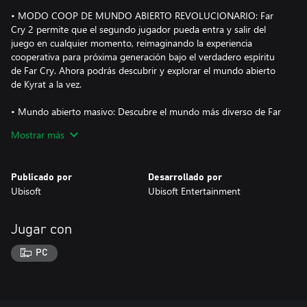
• MODO COOP DE MUNDO ABIERTO REVOLUCIONARIO: Far
Cry 2 permite que el segundo jugador pueda entra y salir del
juego en cualquier momento, reimaginando la experiencia
cooperativa para próxima generación bajo el verdadero espíritu
de Far Cry. Ahora podrás descubrir y explorar el mundo abierto
de Kyrat a la vez.
• Mundo abierto masivo: Descubre el mundo más diverso de Far
Cry jamás creado. Con un terreno que abarca desde frondosos
Mostrar más
bosques a Himalayas nevados, el mundo entero está vivo ... y es
mortal.
Publicado por
Desarrollado por
• ABUNDANTE NUEVA VIDA SALVAJE: Desde leopardos,
Ubisoft
Ubisoft Entertainment
rinocerontes, águilas negras, y tejones de miel vicioso, mientras
te embarcas en tu búsqueda de recursos, sabes que algo puede
estar intentándote cazar a ti también...
Jugar con
• NUEVAS FORMAS DE MOVERSE: Explora el territorio enemigo
PC
desde arriba en el totalmente nuevo girocóptero y vuelve a la
tierra en tu traje con alas. Sube a la parte trasera de un elefante
de 6 toneladas y da rienda suelta a sus fuerza bruta sobre tus
enemigos.