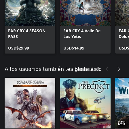
FAR CRY 4 SEASON
FAR CRY 4 Valle De
FAR 
PASS
Los Yetis
Delu
USD$29.99
USD$14.99
USD$
Mostrar todo
A los usuarios también les gusta esto