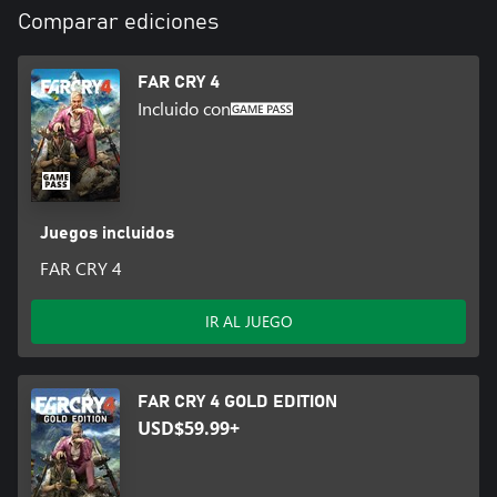
Comparar ediciones
• NUEVAS ARMAS DE GRAN ALCANCE: Elige el arma adecuada
para el trabajo, sin importar cuán loco o impredecible pueda ser
el trabajo. Con un arsenal muy variado, estarás preparado para
FAR CRY 4
cualquier cosa.
Incluido con
Juegos incluidos
FAR CRY 4
IR AL JUEGO
FAR CRY 4 GOLD EDITION
USD$59.99+