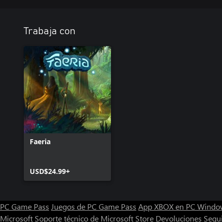
Trabaja con
Faeria
USD$24.99+
PC Game Pass
Juegos de PC Game Pass
App XBOX en PC Windo
Microsoft
Soporte técnico de Microsoft Store
Devoluciones
Segu