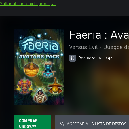
Saltar al contenido principal
Faeria : Av
Versus Evil
•
Juegos d
Requiere un juego
COMPRAR
AGREGAR A LA LISTA DE DESEOS
USD$9.99