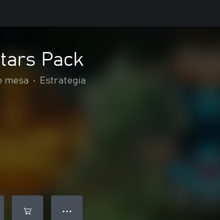
atars Pack
e mesa
•
Estrategia
● ● ●