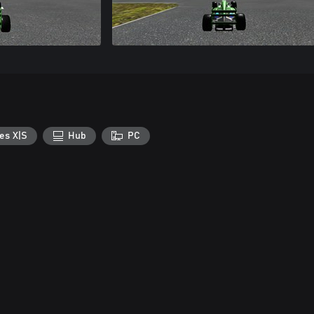
es X|S
Hub
PC