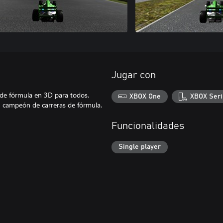
Jugar con
 de fórmula en 3D para todos.
XBOX One
XBOX Seri
 campeón de carreras de fórmula.
Funcionalidades
Single player