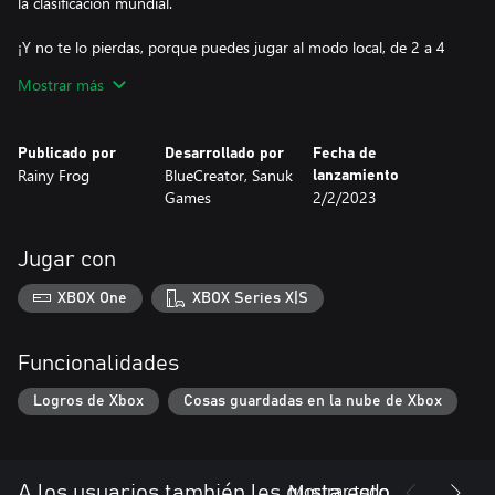
la clasificación mundial.
¡Y no te lo pierdas, porque puedes jugar al modo local, de 2 a 4
jugadores, así que llama a tus amigos para ver quién es el mejor
Mostrar más
Exitman! ¡Un reto de supervivencia extremo al estilo calamar!
Publicado por
Desarrollado por
Fecha de
Rainy Frog
BlueCreator, Sanuk
lanzamiento
Games
2/2/2023
Jugar con
XBOX One
XBOX Series X|S
Funcionalidades
Logros de Xbox
Cosas guardadas en la nube de Xbox
Mostrar todo
A los usuarios también les gusta esto