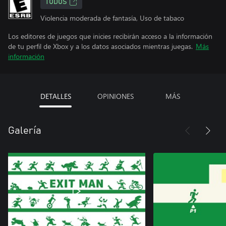
TODOS
Violencia moderada de fantasía, Uso de tabaco
Los editores de juegos que inicies recibirán acceso a la información
de tu perfil de Xbox y a los datos asociados mientras juegas.
Más
información
DETALLES
OPINIONES
MÁS
Galería