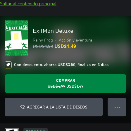
Saltar al contenido principal
ExitMan Deluxe
Rainy Frog
•
Acción y aventura
USD$4.99
USD$1.49
Con descuento: ahorra USD$3.50, finaliza en 3 días
COMPRAR
USD$4.99
USD$1.49
AGREGAR A LA LISTA DE DESEOS
● ● ●