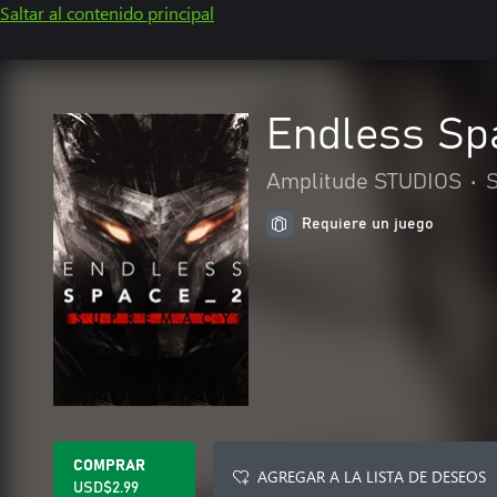
Saltar al contenido principal
Endless Sp
Amplitude STUDIOS
•
S
Requiere un juego
COMPRAR
AGREGAR A LA LISTA DE DESEOS
USD$2.99