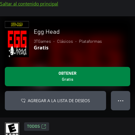
Saltar al contenido principal
Egg Head
3TGames
•
Clásicos
•
Plataformas
Gratis
OBTENER
Gratis
AGREGAR A LA LISTA DE DESEOS
● ● ●
TODOS