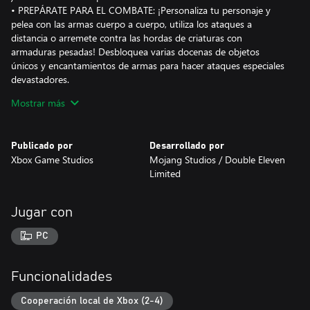
• PREPÁRATE PARA EL COMBATE: ¡Personaliza tu personaje y
pelea con las armas cuerpo a cuerpo, utiliza los ataques a
distancia o arremete contra las hordas de criaturas con
armaduras pesadas! Desbloquea varias docenas de objetos
únicos y encantamientos de armas para hacer ataques especiales
devastadores.
• SOBREVIVE: ¡Explora los niveles llenos de acción y tesoros para
Mostrar más
salvar a los aldeanos y derrotar al malvado Archillano!
Publicado por
Desarrollado por
Xbox Game Studios
Mojang Studios / Double Eleven
Limited
Jugar con
PC
Funcionalidades
Cooperación local de Xbox (2-4)