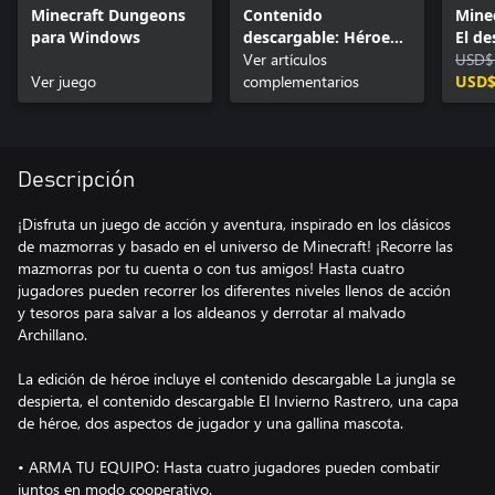
Minecraft Dungeons
Contenido
Mine
para Windows
descargable: Héroe
El de
para Windows
Ver artículos
jung
USD$
Ver juego
complementarios
USD$
Descripción
¡Disfruta un juego de acción y aventura, inspirado en los clásicos
de mazmorras y basado en el universo de Minecraft! ¡Recorre las
mazmorras por tu cuenta o con tus amigos! Hasta cuatro
jugadores pueden recorrer los diferentes niveles llenos de acción
y tesoros para salvar a los aldeanos y derrotar al malvado
Archillano.
La edición de héroe incluye el contenido descargable La jungla se
despierta, el contenido descargable El Invierno Rastrero, una capa
de héroe, dos aspectos de jugador y una gallina mascota.
• ARMA TU EQUIPO: Hasta cuatro jugadores pueden combatir
juntos en modo cooperativo.