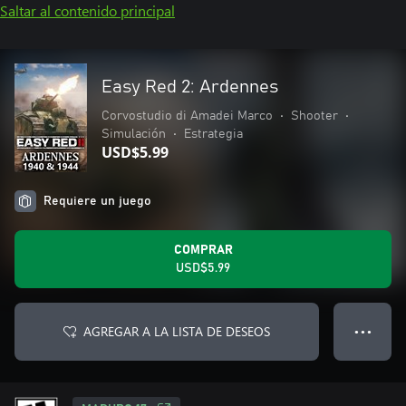
Saltar al contenido principal
Easy Red 2: Ardennes
Corvostudio di Amadei Marco
•
Shooter
•
Simulación
•
Estrategia
USD$5.99
Requiere un juego
COMPRAR
USD$5.99
AGREGAR A LA LISTA DE DESEOS
● ● ●