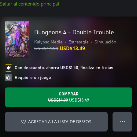
Saltar al contenido principal
Dungeons 4 - Double Trouble
Kalypso Media
•
Estrategia
•
Simulación
USD$14.99
USD$13.49
Con descuento: ahorra USD$1.50, finaliza en 5 días
Requiere un juego
COMPRAR
USD$14.99
USD$13.49
AGREGAR A LA LISTA DE DESEOS
● ● ●