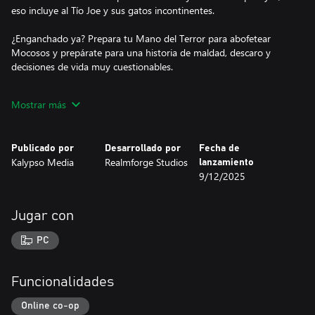
eso incluye al Tío Joe y sus gatos incontinentes.
¿Enganchado ya? Prepara tu Mano del Terror para abofetear
Mocosos y prepárate para una historia de maldad, descaro y
decisiones de vida muy cuestionables.
• T es de “Trouble”: Dungeons 4 – Double Trouble te transporta
Mostrar más
directamente a una nueva y fascinante campaña completamente
doblada de 4 misiones, con Thalyas y Tristans en varias versiones,
un Narrador apenas aferrado a su cordura y algunos elfos
Publicado por
Desarrollado por
Fecha de
oscuros, solo por diversión.
Kalypso Media
Realmforge Studios
lanzamiento
9/12/2025
• Elfos, pero con condena: Recluta nuevas y sombrías unidades
de elfos oscuros: el Domador, la Guardia negro, el
Rompehechizos y el Caballero oscuro.
Jugar con
• Más salas para dominarlos a todos: La Sala del Portal de los
PC
elfos oscuros te permite reclutar tus nuevas unidades
condenadas, mientras que la Perrera te deja domar criaturas,
incluyendo una nueva, las Entidades oscuras, a las que
Funcionalidades
probablemente acabarás odiando tanto como a los Manávoros o
los Lavágenos.
Online co-op