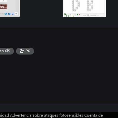
es X|S
PC
nidad
Advertencia sobre ataques fotosensibles
Cuenta de