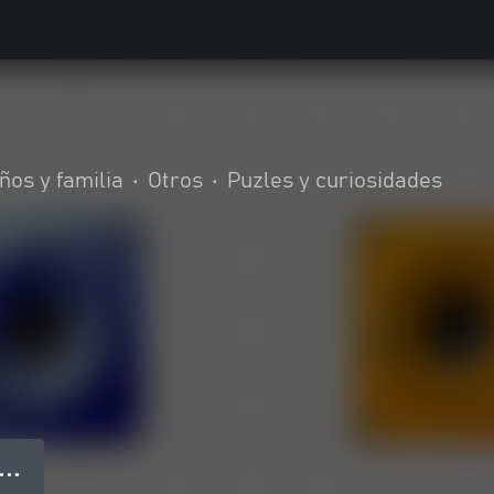
ños y familia
•
Otros
•
Puzles y curiosidades
● ● ●