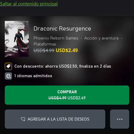
Saltar al contenido principal
Draconic Resurgence
Phoenix Reborn Games
•
Acción y aventura
•
Plataformas
USD$4.99
USD$2.49
Con descuento: ahorra USD$2.50, finaliza en 2 días
1 idiomas admitidos
COMPRAR
USD$4.99
USD$2.49
AGREGAR A LA LISTA DE DESEOS
● ● ●