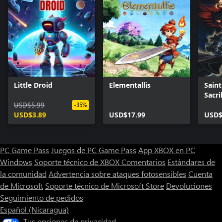
Little Droid
Elementallis
Saint
Sacri
USD$5.99
-35%
USD$3.89
USD$17.99
USD$
PC Game Pass
Juegos de PC Game Pass
App XBOX en PC
Windows
Soporte técnico de XBOX
Comentarios
Estándares de
la comunidad
Advertencia sobre ataques fotosensibles
Cuenta
de Microsoft
Soporte técnico de Microsoft Store
Devoluciones
Seguimiento de pedidos
Español (Nicaragua)
Tus opciones de privacidad