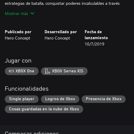
estrategias de batalla, conquistar poderes incalculables a través
de la modificación de tu ADN, y hacer la vida de esos invasores
Mostrar más
especiales indeseados un infierno con tus increíbles poderes
Show Off.
Publicado por
Desarrollado por
Fecha de
Hero Concept
Hero Concept
lanzamiento
10/7/2019
Jugar con
XBOX One
XBOX Series X|S
Funcionalidades
Single player
Logros de Xbox
Presencia de Xbox
Cosas guardadas en la nube de Xbox
Comparar ediciones