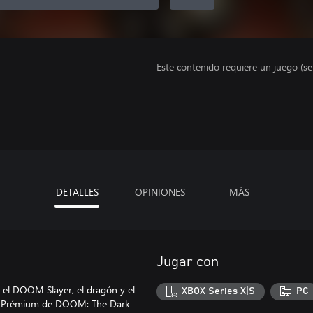
Este contenido requiere un juego (s
DETALLES
OPINIONES
MÁS
Jugar con
a el DOOM Slayer, el dragón y el
XBOX Series X|S
PC
ción Prémium de DOOM: The Dark