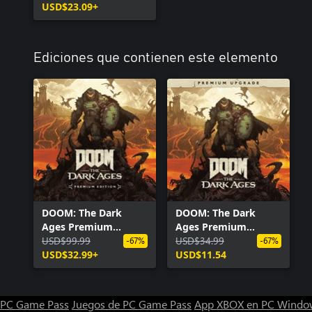
USD$23.09+
Ediciones que contienen este elemento
DOOM: The Dark
DOOM: The Dark
Ages Premium
Ages Premium
Edition
USD$99.99
Upgrade
USD$34.99
-67%
-67%
USD$32.99+
USD$11.54
PC Game Pass
Juegos de PC Game Pass
App XBOX en PC Windo