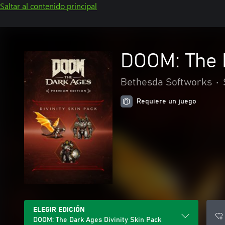
Saltar al contenido principal
DOOM: The D
Bethesda Softworks
•
Requiere un juego
ELEGIR EDICIÓN
DOOM: The Dark Ages Divinity Skin Pack