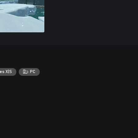
es X|S
PC