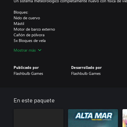
Un sistema meteorológico completamente nuevo con física de vie
Bloques:
Nido de cuervo
Mástil
Motor de barco externo
Cañón de pólvora
5x Bloques de vela
Linterna del barco
Mostrar más
Loro cantante
Gramófono de canciones marineras
Campana
Publicado por
Desarrollado por
Flashbulb Games
Flashbulb Games
Paquete de Skins:
Con este paquete de skins para bloques, desbloquearás cinco nue
los bloques en Trailmakers para cambiar su apariencia:
Piedra
En este paquete
Cromo
Brillo
Camuflaje
Madera