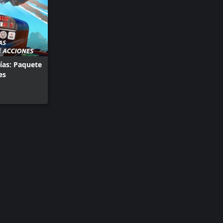
ías: Paquete
es