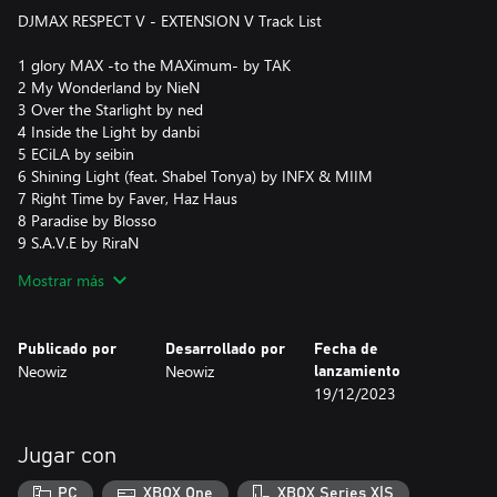
DJMAX RESPECT V - EXTENSION V Track List
1 glory MAX -to the MAXimum- by TAK
2 My Wonderland by NieN
3 Over the Starlight by ned
4 Inside the Light by danbi
5 ECiLA by seibin
6 Shining Light (feat. Shabel Tonya) by INFX & MIIM
7 Right Time by Faver, Haz Haus
8 Paradise by Blosso
9 S.A.V.E by RiraN
10 Pitter-patter by SOPHI
Mostrar más
11 Accelerate by Teminite & Skybreak
12 Carrot Carrot by Sobrem
13 Rhapsody for The VEndetta by Ice
Publicado por
Desarrollado por
Fecha de
14 God Machine by VoidRover
Neowiz
Neowiz
lanzamiento
15 Behemoth by Paul Bazooka
19/12/2023
16 Rocket Launcher by MINIMONSTER
17 Revenger by Sampling Masters AYA
18 Critical Point by ND Lee
Jugar con
19 3:33 by Pierre Blanche
20 Peace Comes At a Price by Pure 100%
PC
XBOX One
XBOX Series X|S