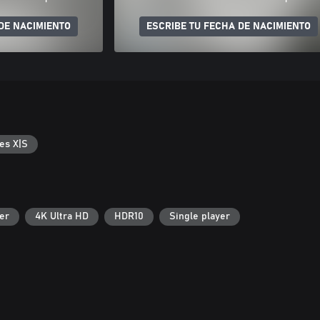
DE NACIMIENTO
ESCRIBE TU FECHA DE NACIMIENTO
es X|S
er
4K Ultra HD
HDR10
Single player