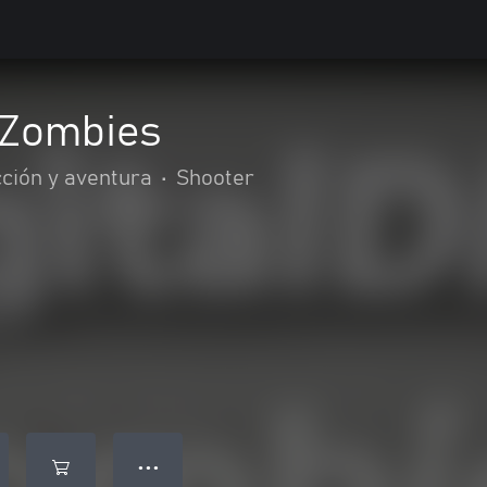
 Zombies
ción y aventura
•
Shooter
● ● ●