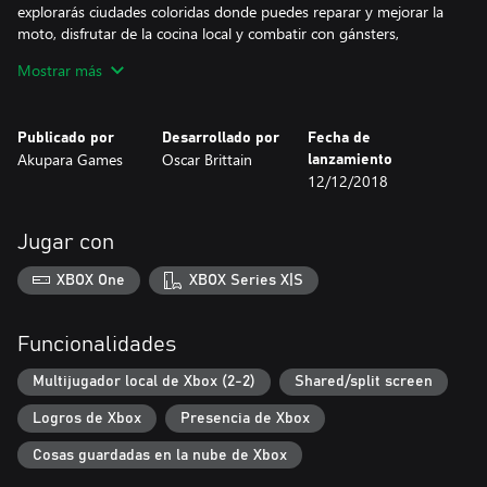
explorarás ciudades coloridas donde puedes reparar y mejorar la
moto, disfrutar de la cocina local y combatir con gánsters,
cazarrecompensas y otros personajes. ¡Todo sea por comer bien
Mostrar más
y que la moto funcione!
Nada es gratis en Desert Child
Publicado por
Desarrollado por
Fecha de
Akupara Games
Oscar Brittain
lanzamiento
Características
12/12/2018
• Busca botines, entrega pizzas, pierde carreras a propósito... Lo
que sea para ganar dinero
• Explora un sistema solar en arte de píxel inspirado en Cowboy
Jugar con
Bebop, Akira y Redline
• Personaliza tu querida moto con armas, amplificadores y
XBOX One
XBOX Series X|S
publicidad desvergonzada
• Prueba distintos platos interplanetarios con potenciadores que
te ayudarán a ganar
Funcionalidades
• Domina las mecánicas de combate y carrera y define tu propio
estilo
Multijugador local de Xbox (2-2)
Shared/split screen
• Corre, dispara y mejora. El juego se diseñó con secretos que
Logros de Xbox
Presencia de Xbox
hacen que vuelvas una y otra vez
• Disfruta de una banda sonora original de hip-hop lo-fi
Cosas guardadas en la nube de Xbox
• Desafía a tus amigos en modo multijujador local