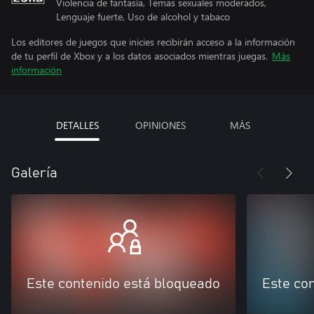
Violencia de fantasía, Temas sexuales moderados,
Lenguaje fuerte, Uso de alcohol y tabaco
Los editores de juegos que inicies recibirán acceso a la información
de tu perfil de Xbox y a los datos asociados mientras juegas.
Más
información
DETALLES
OPINIONES
MÁS
Galería
Este contenido está bloqueado
Este co