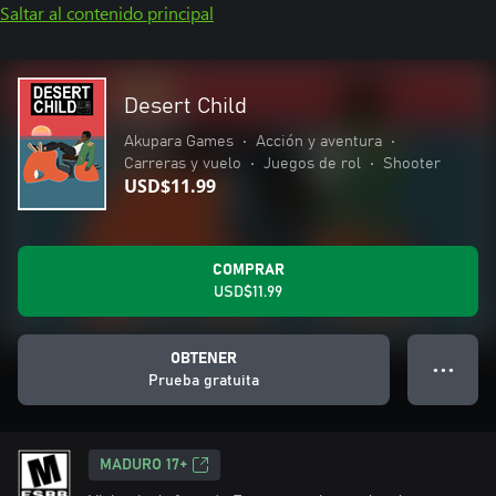
Saltar al contenido principal
Desert Child
Akupara Games
•
Acción y aventura
•
Carreras y vuelo
•
Juegos de rol
•
Shooter
USD$11.99
COMPRAR
USD$11.99
OBTENER
● ● ●
Prueba gratuita
MADURO 17+