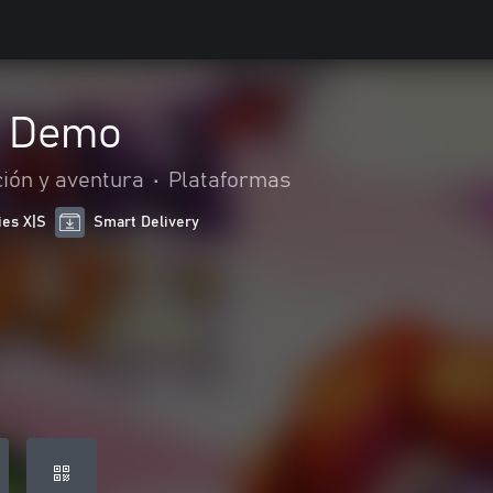
f Demo
ión y aventura
•
Plataformas
ies X|S
Smart Delivery