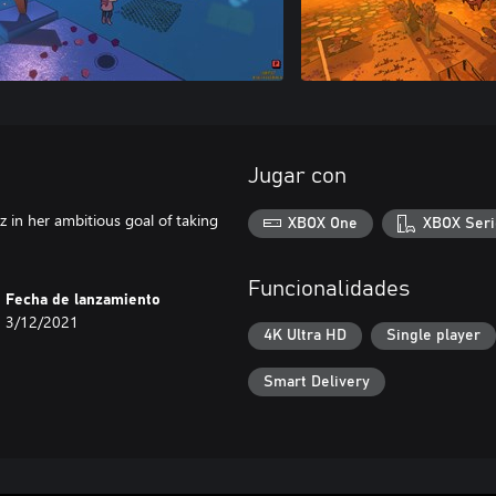
Jugar con
z in her ambitious goal of taking
XBOX One
XBOX Seri
Funcionalidades
Fecha de lanzamiento
3/12/2021
4K Ultra HD
Single player
Smart Delivery