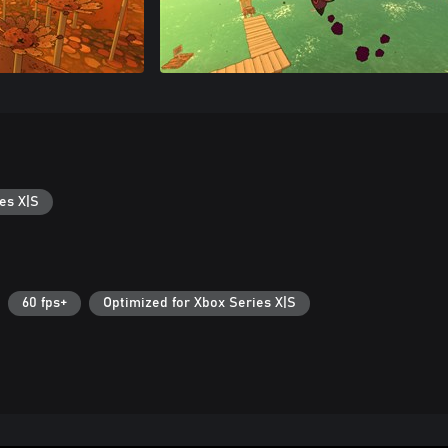
es X|S
60 fps+
Optimized for Xbox Series X|S