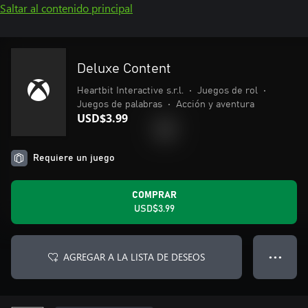
Saltar al contenido principal
Deluxe Content
Heartbit Interactive s.r.l.
•
Juegos de rol
•
Juegos de palabras
•
Acción y aventura
USD$3.99
Requiere un juego
COMPRAR
USD$3.99
AGREGAR A LA LISTA DE DESEOS
● ● ●