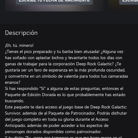
ESCRIBE TU FECHA DE NACIMIENTO
ESCRIB
Descripción
¡Eh, tú, minero!
¿Tienes el pico preparado y tu barba bien atusada! ¿Alguna vez
has soñado con aplastar bichos y levantarte todos los días con
ganas de trabajar para la corporación Deep Rock Galactic? ¿Te
gustaría ser un faro de esperanza en la más profunda oscuridad,
y convertirte en un símbolo de valentía para todos tus camaradas
enanos?
Si has respondido "Sí" a alguna de estas preguntas, entonces el
Paquete de Edición Dorada es lo que probablemente has estado
buscando.
Este paquete te dará acceso al juego base de Deep Rock Galactic:
Survivor, además de al Paquete de Patrocinador. Podrás disfrutar
del juego completo en toda su gloria durante el Acceso
Anticipado, además de poder acceder a los aspectos de
personajes dorados disponibles como patrocinador.
Y tu dirás: "Ey, ¡pero eso tampoco es que me haga mejor en el