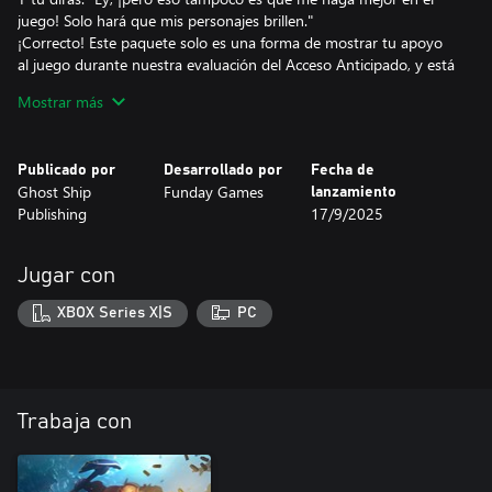
juego! Solo hará que mis personajes brillen."
¡Correcto! Este paquete solo es una forma de mostrar tu apoyo
al juego durante nuestra evaluación del Acceso Anticipado, y está
destinado a aquellos que apoyen a Funday Games (los
Mostrar más
desarrolladores) o a Ghost Ship (los editores de publicación).
No damos por hecho que todos los van a apoyar de la misma
forma, y con este paquete al menos haréis que los equipos que
Publicado por
Desarrollado por
Fecha de
han trabajado duro para que este juego llegue a tus manos
Ghost Ship
Funday Games
lanzamiento
sonrían un poco.
Publishing
17/9/2025
¡Apóyanos!
Jugar con
Si eres de los que está muy interesado en el lanzamiento de Deep
Rock Galactic: Survivor, el Paquete de Edición Dorada es una
XBOX Series X|S
PC
increíble manera de demostrárselo a los desarrolladores. Es,
básicamente, como si nos comprárais una cerveza. Con la
diferencia que, a cambio, podréis usar unos enanos dorados.
Trabaja con