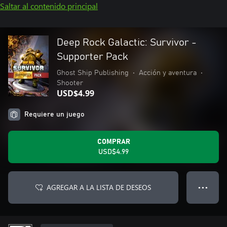
Saltar al contenido principal
Deep Rock Galactic: Survivor -
Supporter Pack
Ghost Ship Publishing
•
Acción y aventura
•
Shooter
USD$4.99
Requiere un juego
COMPRAR
USD$4.99
AGREGAR A LA LISTA DE DESEOS
● ● ●