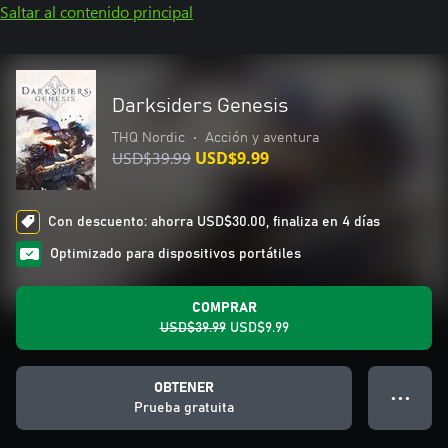
Saltar al contenido principal
Darksiders Genesis
THQ Nordic
•
Acción y aventura
USD$39.99
USD$9.99
Con descuento: ahorra USD$30.00, finaliza en 4 días
Optimizado para dispositivos portátiles
COMPRAR
USD$39.99
USD$9.99
OBTENER
● ● ●
Prueba gratuita