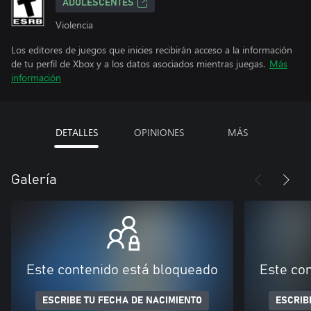
ADOLESCENTES
Violencia
Los editores de juegos que inicies recibirán acceso a la información
de tu perfil de Xbox y a los datos asociados mientras juegas.
Más
información
DETALLES
OPINIONES
MÁS
Galería
Este contenido está bloqueado
Este co
ESCRIBE TU FECHA DE NACIMIENTO
ESCRIB