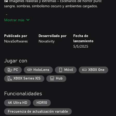
🖼️ Imágenes realistas y extremas – Escenarios de horror puro:
sangre, sombras, simbolismo oscuro y ambientes cargados.
🎧 Banda sonora espeluznante – Una atmósfera sonora
Mostrar más
escalofriante que mantiene la tensión constante.
🧠 Dificultad ajustable (12 a 280 piezas) – Juega según tu nivel de
Publicado por
Desarrollado por
Fecha de
valor (o tolerancia al miedo).
NovaSoftwares
Novativity
lanzamiento
5/5/2025
🎮 Soporte total para PC y Xbox – Control fluido con mouse,
teclado o mando.
Jugar con
🚫 Sin anuncios. Sin compras internas. Sin recolección de datos
personales.
PC
HoloLens
Móvil
XBOX One
Una experiencia limpia e inmersiva, enfocada solo en el jugador.
XBOX Series X|S
Hub
💾 Guardado automático – Retoma tu rompecabezas maldito
cuando quieras.
Funcionalidades
🔍 Opciones de ayuda (si te atreves) – Vista previa, contornos o
4K Ultra HD
HDR10
pistas opcionales.
Frecuencia de actualización variable
🖌️ Fondos personalizables – Elige tu ambiente: sótano