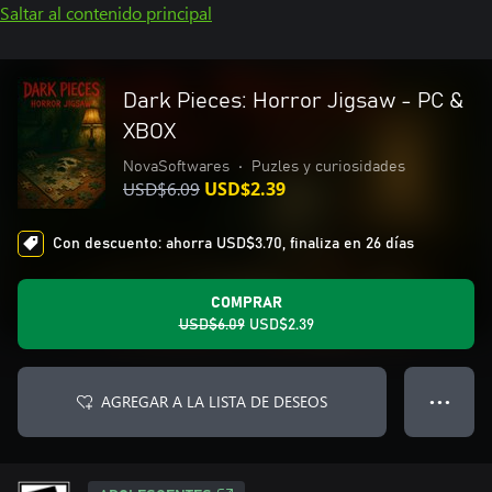
Saltar al contenido principal
Dark Pieces: Horror Jigsaw - PC &
XBOX
NovaSoftwares
•
Puzles y curiosidades
USD$6.09
USD$2.39
Con descuento: ahorra USD$3.70, finaliza en 26 días
COMPRAR
USD$6.09
USD$2.39
AGREGAR A LA LISTA DE DESEOS
● ● ●