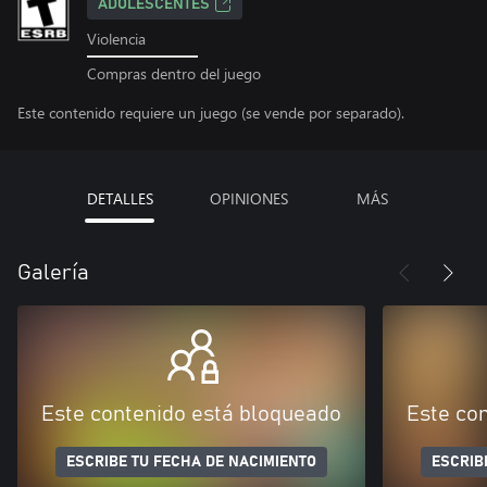
ADOLESCENTES
Violencia
Compras dentro del juego
Este contenido requiere un juego (se vende por separado).
DETALLES
OPINIONES
MÁS
Galería
Este contenido está bloqueado
Este co
ESCRIBE TU FECHA DE NACIMIENTO
ESCRIB