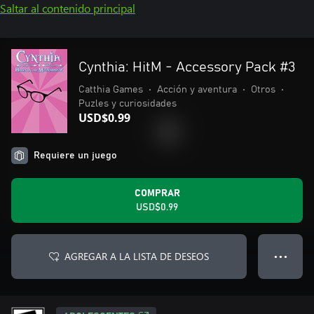
Saltar al contenido principal
Cynthia: HitM - Accessory Pack #3
Catthia Games
•
Acción y aventura
•
Otros
•
Puzles y curiosidades
USD$0.99
Requiere un juego
COMPRAR
USD$0.99
AGREGAR A LA LISTA DE DESEOS
● ● ●