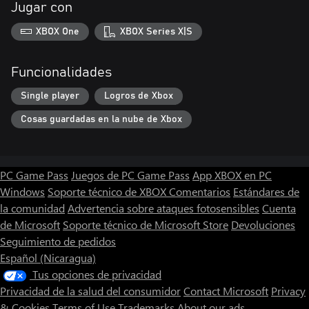
Jugar con
XBOX One
XBOX Series X|S
Funcionalidades
Single player
Logros de Xbox
Cosas guardadas en la nube de Xbox
PC Game Pass
Juegos de PC Game Pass
App XBOX en PC
Windows
Soporte técnico de XBOX
Comentarios
Estándares de
la comunidad
Advertencia sobre ataques fotosensibles
Cuenta
de Microsoft
Soporte técnico de Microsoft Store
Devoluciones
Seguimiento de pedidos
Español (Nicaragua)
Tus opciones de privacidad
Privacidad de la salud del consumidor
Contact Microsoft
Privacy
& Cookies
Terms of Use
Trademarks
About our ads