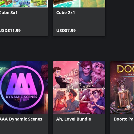
Cube 3x1
Cube 2x1
USD$11.99
USD$7.99
AAA Dynamic Scenes
Ah, Love! Bundle
Doors: P