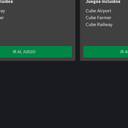
luidos
Juegos incluidos
way
Cube Airport
er
Cube Farmer
Cube Railway
IR AL JUEGO
IR 