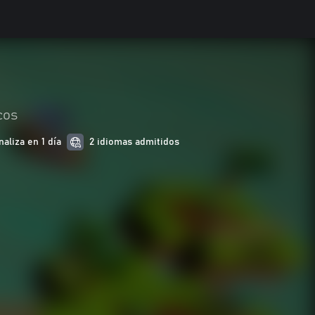
cos
aliza en 1 día
2 idiomas admitidos