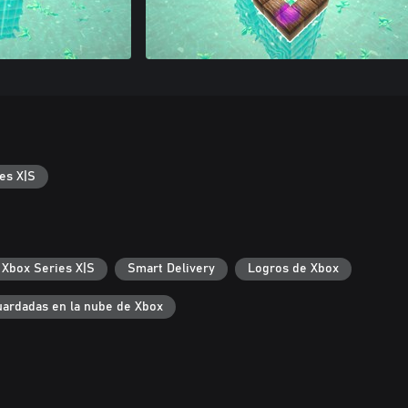
es X|S
 Xbox Series X|S
Smart Delivery
Logros de Xbox
uardadas en la nube de Xbox