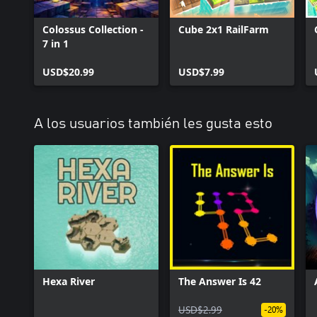
Colossus Collection -
Cube 2x1 RailFarm
7 in 1
USD$20.99
USD$7.99
A los usuarios también les gusta esto
Hexa River
The Answer Is 42
USD$2.99
-20%