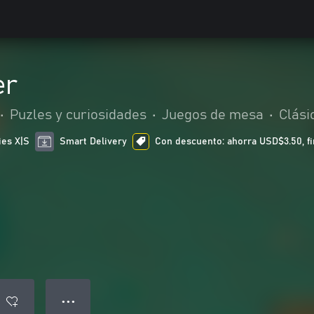
er
•
Puzles y curiosidades
•
Juegos de mesa
•
Clási
ies X|S
Smart Delivery
Con descuento: ahorra USD$3.50, fin
● ● ●