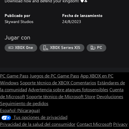
Download now and defend your kingdom! 🛡🔥
Publicado por
Fecha de lanzamiento
Skyward Studios
24/8/2023
Jugar con
XBOX One
XBOX Series X|S
PC
PC Game Pass
Juegos de PC Game Pass
App XBOX en PC
Windows
Soporte técnico de XBOX
Comentarios
Estándares de
la comunidad
Advertencia sobre ataques fotosensibles
Cuenta
de Microsoft
Soporte técnico de Microsoft Store
Devoluciones
Seguimiento de pedidos
Español (Nicaragua)
Tus opciones de privacidad
Privacidad de la salud del consumidor
Contact Microsoft
Privacy