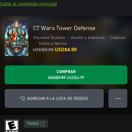
Saltar al contenido principal
CT Wars Tower Defense
Skyward Studios
•
Acción y aventura
•
Clásicos
•
Niños y familia
USD$9.99
USD$4.99
COMPRAR
USD$9.99
USD$4.99
AGREGAR A LA LISTA DE DESEOS
● ● ●
TODOS