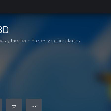
3D
os y familia
•
Puzles y curiosidades
● ● ●