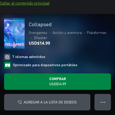
Saltar al contenido principal
Collapsed
Overgamez
•
Acción y aventura
•
Plataformas
•
Shooter
USD$14.99
7 idiomas admitidos
Optimizado para dispositivos portátiles
COMPRAR
USD$14.99
AGREGAR A LA LISTA DE DESEOS
● ● ●