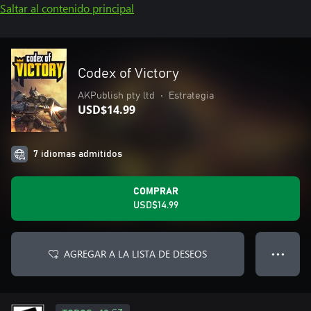
Saltar al contenido principal
Codex of Victory
AKPublish pty ltd
•
Estrategia
USD$14.99
7 idiomas admitidos
COMPRAR
USD$14.99
AGREGAR A LA LISTA DE DESEOS
● ● ●