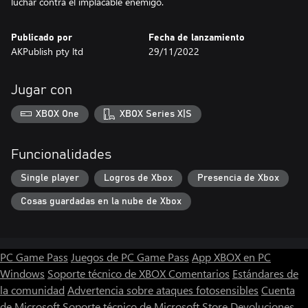
luchar contra el implacable enemigo.
Publicado por
Fecha de lanzamiento
AKPublish pty ltd
29/11/2022
Jugar con
XBOX One
XBOX Series X|S
Funcionalidades
Single player
Logros de Xbox
Presencia de Xbox
Cosas guardadas en la nube de Xbox
PC Game Pass
Juegos de PC Game Pass
App XBOX en PC
Windows
Soporte técnico de XBOX
Comentarios
Estándares de
la comunidad
Advertencia sobre ataques fotosensibles
Cuenta
de Microsoft
Soporte técnico de Microsoft Store
Devoluciones