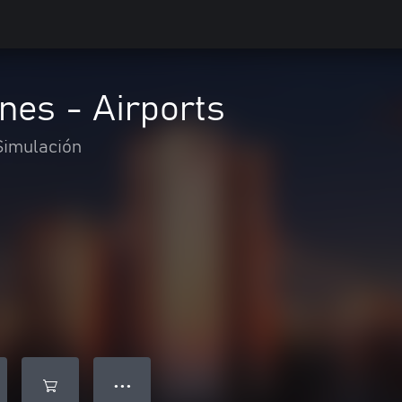
ines - Airports
Simulación
● ● ●