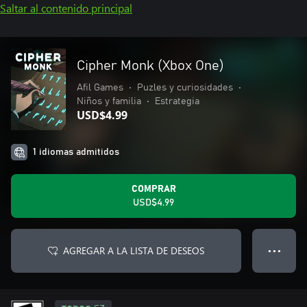
Saltar al contenido principal
Cipher Monk (Xbox One)
Afil Games
•
Puzles y curiosidades
•
Niños y familia
•
Estrategia
USD$4.99
1 idiomas admitidos
COMPRAR
USD$4.99
AGREGAR A LA LISTA DE DESEOS
● ● ●