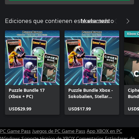
Mostrar todo
Ediciones que contienen este elemento
Puzzle Bundle 17
Puzzle Bundle Xbox -
Ciph
(Xbox + PC)
Sokobalien, Stellar
Bund
Docks, Stellar Docks:
USD$29.99
Deep Space, Cipher
USD$17.99
USD$
Monk
PC Game Pass
Juegos de PC Game Pass
App XBOX en PC
Windows
Soporte técnico de XBOX
Comentarios
Estándares de