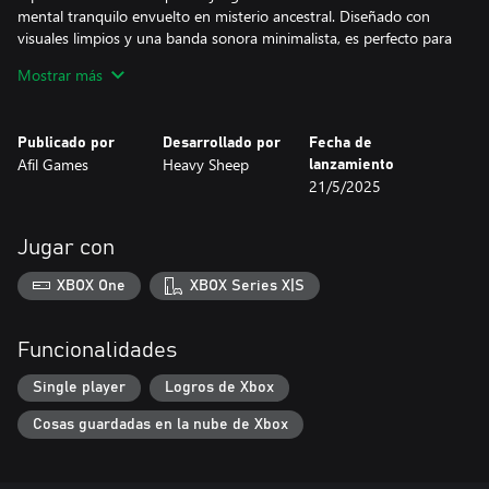
mental tranquilo envuelto en misterio ancestral. Diseñado con
visuales limpios y una banda sonora minimalista, es perfecto para
jugadores que disfrutan del pensamiento silencioso, secretos
Mostrar más
históricos y gratificantes momentos de “¡ajá!”.
Publicado por
Desarrollado por
Fecha de
Afil Games
Heavy Sheep
lanzamiento
21/5/2025
Jugar con
XBOX One
XBOX Series X|S
Funcionalidades
Single player
Logros de Xbox
Cosas guardadas en la nube de Xbox