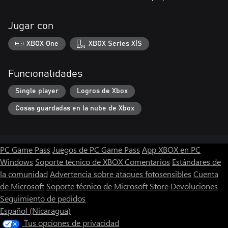
Jugar con
XBOX One
XBOX Series X|S
Funcionalidades
Single player
Logros de Xbox
Cosas guardadas en la nube de Xbox
PC Game Pass
Juegos de PC Game Pass
App XBOX en PC
Windows
Soporte técnico de XBOX
Comentarios
Estándares de
la comunidad
Advertencia sobre ataques fotosensibles
Cuenta
de Microsoft
Soporte técnico de Microsoft Store
Devoluciones
Seguimiento de pedidos
Español (Nicaragua)
Tus opciones de privacidad