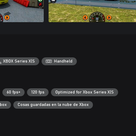
XBOX Series X|S
Handheld
60 fps+
120 fps
Optimized for Xbox Series X|S
Xbox
Cosas guardadas en la nube de Xbox