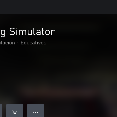
ng Simulator
lación
•
Educativos
● ● ●