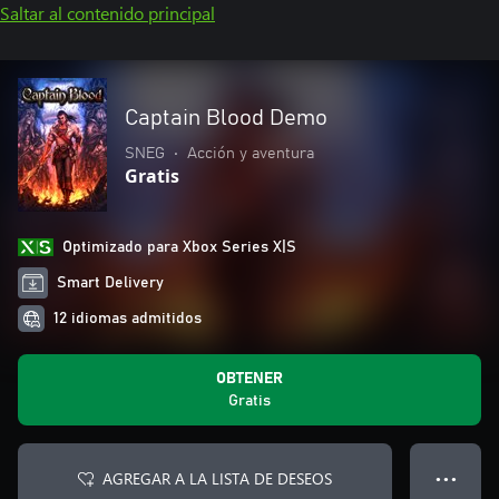
Saltar al contenido principal
Captain Blood Demo
SNEG
•
Acción y aventura
Gratis
Optimizado para Xbox Series X|S
Smart Delivery
12 idiomas admitidos
OBTENER
Gratis
AGREGAR A LA LISTA DE DESEOS
● ● ●