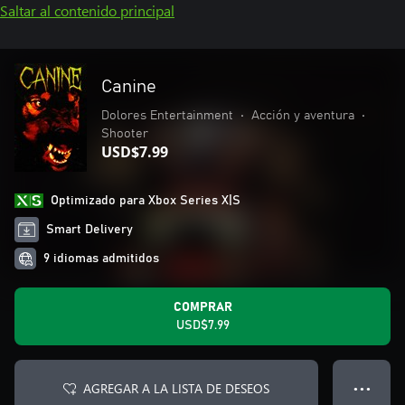
Saltar al contenido principal
Canine
Dolores Entertainment
•
Acción y aventura
•
Shooter
USD$7.99
Optimizado para Xbox Series X|S
Smart Delivery
9 idiomas admitidos
COMPRAR
USD$7.99
AGREGAR A LA LISTA DE DESEOS
● ● ●