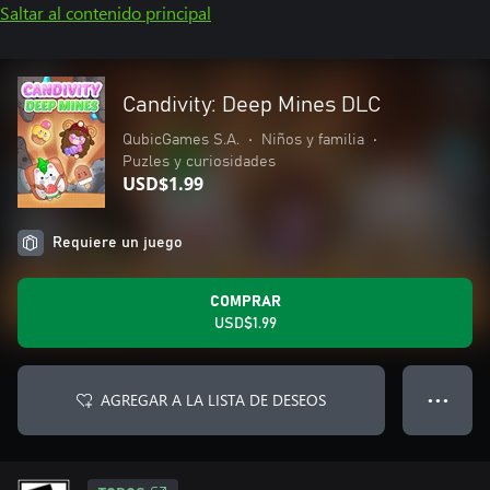
Saltar al contenido principal
Candivity: Deep Mines DLC
QubicGames S.A.
•
Niños y familia
•
Puzles y curiosidades
USD$1.99
Requiere un juego
COMPRAR
USD$1.99
AGREGAR A LA LISTA DE DESEOS
● ● ●