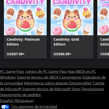
Candivity: Platinum
Candivity: Gold
Cand
Edition
Edition
Editi
USD$7.99+
USD$6.99+
USD$
PC Game Pass
Juegos de PC Game Pass
App XBOX en PC
Windows
Soporte técnico de XBOX
Comentarios
Estándares de
la comunidad
Advertencia sobre ataques fotosensibles
Cuenta
de Microsoft
Soporte técnico de Microsoft Store
Devoluciones
Seguimiento de pedidos
Español (Nicaragua)
Tus opciones de privacidad