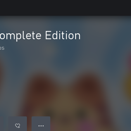
Complete Edition
os
● ● ●