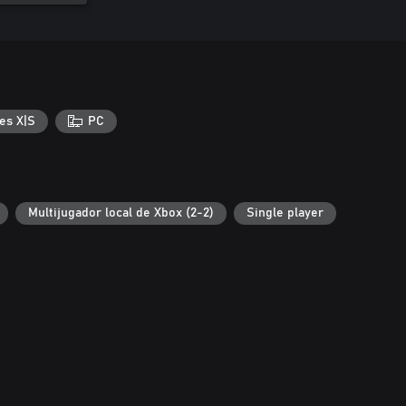
es X|S
PC
Multijugador local de Xbox (2-2)
Single player