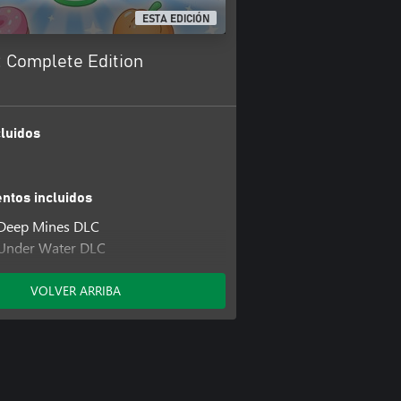
ESTA EDICIÓN
: Complete Edition
luidos
tos incluidos
 Deep Mines DLC
 Under Water DLC
 Outer Space DLC
 North Pole DLC
VOLVER ARRIBA