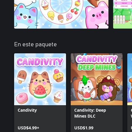
En este paquete
Candivity
Candivity: Deep
Mines DLC
USD$4.99+
USD$1.99