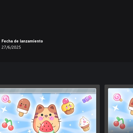
s desafíos. ¿Podrás dominarlos
Fecha de lanzamiento
27/6/2025