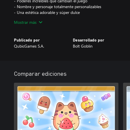
- Poderes increíbles que cambian el juego
- Nombre y personaje totalmente personalizables
- Una estética adorable y súper dulce
Mostrar más
Viaja por mundos llenos de sorpresas. Cada uno tiene sus propio
todos y fusionar el dulce más grande?
Publicado por
Desarrollado por
¡Endulza tu día con un nuevo récord!
QubicGames S.A.
Bolt Goblin
Comparar ediciones