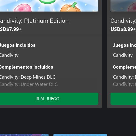
andivity: Platinum Edition
Candivity
SD$7.99+
USD$8.99+
Juegos incluidos
Juegos inc
Candivity
Candivity
Complementos incluidos
Complemen
Candivity: Deep Mines DLC
Candivity:
Candivity: Under Water DLC
Candivity:
Candivity: North Pole DLC
Candivity:
Candivity:
IR AL JUEGO