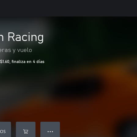
 Racing
eras y vuelo
.60, finaliza en 4 días
EOS
● ● ●