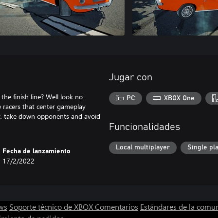
Jugar con
he finish line? Well look no
PC
XBOX One
e racers that center gameplay
st, take down opponents and avoid
Funcionalidades
Local multiplayer
Single pl
Fecha de lanzamiento
17/2/2022
ws
Soporte técnico de XBOX
Comentarios
Estándares de la comu