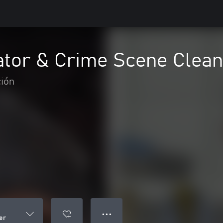
tor & Crime Scene Clean
ión
● ● ●
er