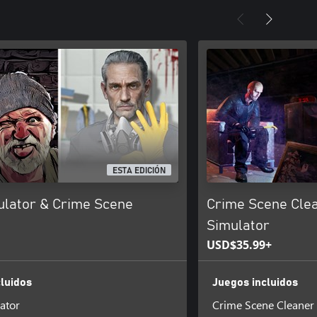
ESTA EDICIÓN
lator & Crime Scene
Crime Scene Clea
Simulator
USD$35.99+
luidos
Juegos incluidos
ator
Crime Scene Cleaner