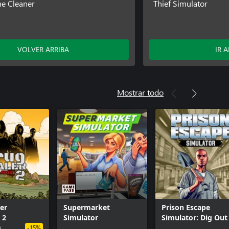
e Cleaner
Thief Simulator
VOLVER ARRIBA
IR 
Mostrar todo
er
Supermarket
Prison Escape
 2
Simulator
Simulator: Dig Out
9
-15%