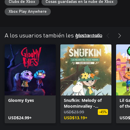
Clubs de Xbox
Cosas guardadas en la nube de Xbox
Xbox Play Anywhere
Mostrar todo
A los usuarios también les gusta esto
Gloomy Eyes
Snufkin: Melody of
Lil G
Moominvalley -
of th
Digital Deluxe Edition
USD$23.99
-45%
USD$24.99+
USD$13.19+
USD$