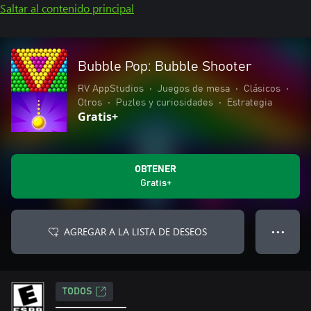
Saltar al contenido principal
Bubble Pop: Bubble Shooter
RV AppStudios
•
Juegos de mesa
•
Clásicos
•
Otros
•
Puzles y curiosidades
•
Estrategia
Gratis+
OBTENER
Gratis+
AGREGAR A LA LISTA DE DESEOS
● ● ●
TODOS